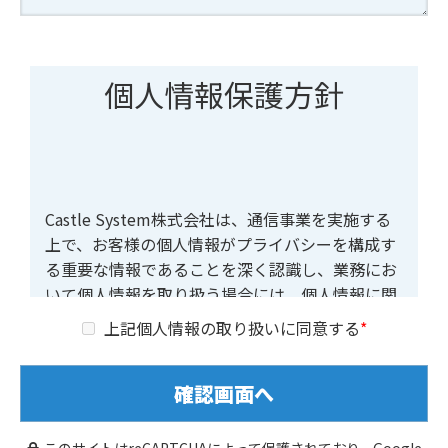
個人情報保護方針
Castle System株式会社は、通信事業を実施する
上で、お客様の個人情報がプライバシーを構成す
る重要な情報であることを深く認識し、業務にお
いて個人情報を取り扱う場合には、個人情報に関
する法令及び個人情報保護のために社内規定を定
上記個人情報の取り扱いに同意する
め、また、組織体制を整備し、個人情報の適切な
保護に努めることにより、お客様を尊重し、当社
に対する期待と信頼に応えていきます。
このサイトはreCAPTCHAによって保護されており、Google