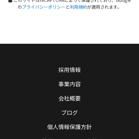
の
プライバシーポリシー
と
利用規約
が適用されます。
個人情報の取得、利用、提供
私たちは、事業活動の範囲内で個人情報の利用目
的を特定し、その目的達成のために必要な限度で
公正かつ適正に個人情報の取得、利用及び提供を
行います。また、取得した個人情報の目的外利用
をしないよう処置を講じます。
法令・規範の遵守
採用情報
私たちは、個人情報に関する法令、国が定める指
事業内容
針、その他の規範及び社会秩序を遵守し、個人情
報の適切な保護に努めます。
会社概要
個人情報の適切な管理
ブログ
私たちは、私たちが取り扱う個人情報について、
個人情報保護方針
不正アクセス、紛失、破壊、改ざん、漏えいなど
の危険を十分に認識し、合理的な安全対策を実施